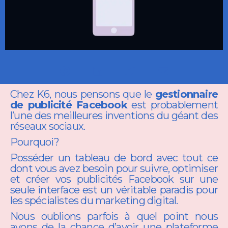
Chez K6, nous pensons que le
gestionnaire
de publicité Facebook
est probablement
l’une des meilleures inventions du géant des
réseaux sociaux.
Pourquoi?
Posséder un tableau de bord avec tout ce
dont vous avez besoin pour suivre, optimiser
et créer vos publicités Facebook sur une
seule interface est un véritable paradis pour
les spécialistes du marketing digital.
Nous oublions parfois à quel point nous
avons de la chance d’avoir une plateforme